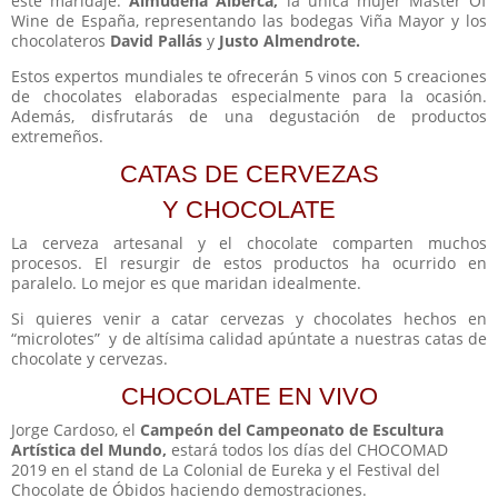
este maridaje.
Almudena Alberca,
la única mujer Master Of
Wine de España, representando las bodegas Viña Mayor y los
chocolateros
David Pallás
y
Justo Almendrote.
Estos expertos mundiales te ofrecerán 5 vinos con 5 creaciones
de chocolates elaboradas especialmente para la ocasión.
Además, disfrutarás de una degustación de productos
extremeños.
CATAS DE CERVEZAS
Y CHOCOLATE
La cerveza artesanal y el chocolate comparten muchos
procesos. El resurgir de estos productos ha ocurrido en
paralelo. Lo mejor es que maridan idealmente.
Si quieres venir a catar cervezas y chocolates hechos en
“microlotes” y de altísima calidad apúntate a nuestras catas de
chocolate y cervezas.
CHOCOLATE EN VIVO
Jorge Cardoso, el
Campeón del Campeonato de Escultura
Artística del Mundo,
estará todos los días del CHOCOMAD
2019 en el stand de La Colonial de Eureka y el Festival del
Chocolate de Óbidos haciendo demostraciones.