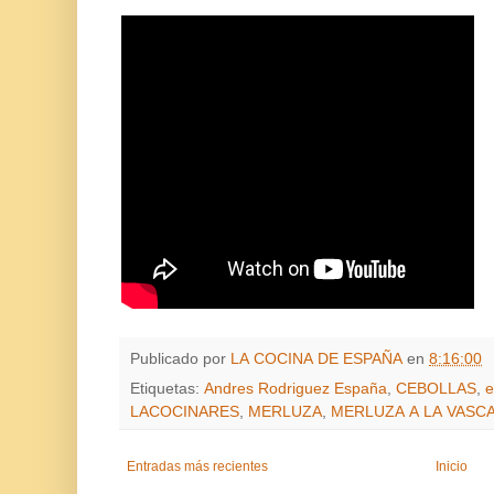
Publicado por
LA COCINA DE ESPAÑA
en
8:16:00
Etiquetas:
Andres Rodriguez España
,
CEBOLLAS
,
e
LACOCINARES
,
MERLUZA
,
MERLUZA A LA VASC
Entradas más recientes
Inicio