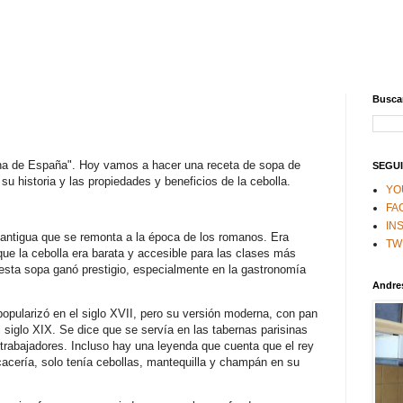
Buscar
na de España". Hoy vamos a hacer una receta de sopa de
SEGUI
su historia y las propiedades y beneficios de la cebolla.
YO
FA
IN
a antigua que se remonta a la época de los romanos. Era
TW
ue la cebolla era barata y accesible para las clases más
esta sopa ganó prestigio, especialmente en la gastronomía
Andre
opularizó en el siglo XVII, pero su versión moderna, con pan
l siglo XIX. Se dice que se servía en las tabernas parisinas
 trabajadores. Incluso hay una leyenda que cuenta que el rey
cacería, solo tenía cebollas, mantequilla y champán en su