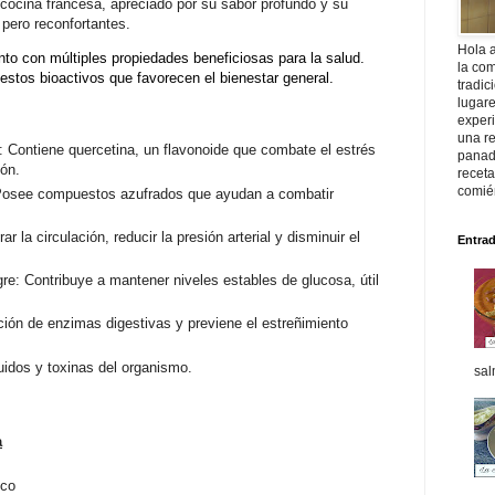
 cocina francesa, apreciado por su sabor profundo y su
pero reconfortantes.
Hola 
nto con múltiples propiedades beneficiosas para la salud.
la com
stos bioactivos que favorecen el bienestar general.
tradic
lugar
exper
una re
e: Contiene quercetina, un flavonoide que combate el estrés
panade
ión.
recet
comié
: Posee compuestos azufrados que ayudan a combatir
r la circulación, reducir la presión arterial y disminuir el
Entra
re: Contribuye a mantener niveles estables de glucosa, útil
ción de enzimas digestivas y previene el estreñimiento
quidos y toxinas del organismo.
sal
a
ico