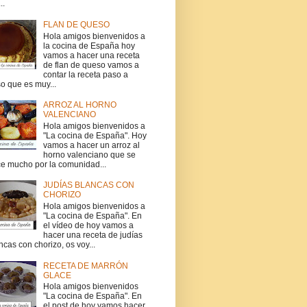
..
FLAN DE QUESO
Hola amigos bienvenidos a
la cocina de España hoy
vamos a hacer una receta
de flan de queso vamos a
contar la receta paso a
o que es muy...
ARROZ AL HORNO
VALENCIANO
Hola amigos bienvenidos a
"La cocina de España". Hoy
vamos a hacer un arroz al
horno valenciano que se
e mucho por la comunidad...
JUDÍAS BLANCAS CON
CHORIZO
Hola amigos bienvenidos a
"La cocina de España". En
el vídeo de hoy vamos a
hacer una receta de judías
ncas con chorizo, os voy...
RECETA DE MARRÓN
GLACE
Hola amigos bienvenidos
"La cocina de España". En
el post de hoy vamos hacer