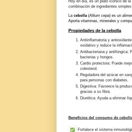
Hoy en día, es un plato icónico de la
combinación de ingredientes simples 
La
cebolla
(
Allium cepa
) es un alime
Aporta vitaminas, minerales y compue
Propiedades de la cebolla
Antiinflamatoria y antioxidant
oxidativo y reduce la inflamac
Antibacteriana y antifúngica
bacterias y hongos.
Cardio protectora: Puede mejora
colesterol.
Reguladora del azúcar en sang
para personas con diabetes.
Digestiva: Favorece la produc
gracias a su fibra.
Diurética: Ayuda a eliminar lí
Beneficios del consumo de ceboll
Fortalece el sistema inmunológ