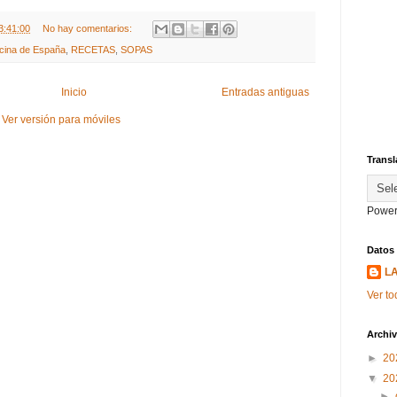
3:41:00
No hay comentarios:
ocina de España
,
RECETAS
,
SOPAS
Inicio
Entradas antiguas
Ver versión para móviles
Transl
Power
Datos
L
Ver to
Archiv
►
20
▼
20
►