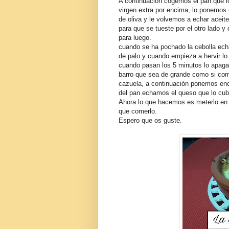
A continuación cogemos el pan que l
virgen extra por encima, lo ponemos 
de oliva y le volvemos a echar aceite
para que se tueste por el otro lado y
para luego.
cuando se ha pochado la cebolla ec
de palo y cuando empieza a hervir lo
cuando pasan los 5 minutos lo apaga
barro que sea de grande como si com
cazuela, a continuación ponemos en
del pan echamos el queso que lo cu
Ahora lo que hacemos es meterlo en e
que comerlo.
Espero que os guste.