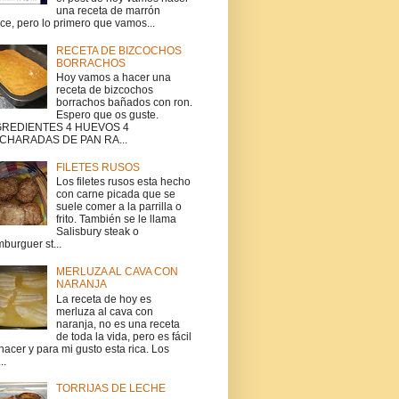
una receta de marrón
ce, pero lo primero que vamos...
RECETA DE BIZCOCHOS
BORRACHOS
Hoy vamos a hacer una
receta de bizcochos
borrachos bañados con ron.
Espero que os guste.
GREDIENTES 4 HUEVOS 4
CHARADAS DE PAN RA...
FILETES RUSOS
Los filetes rusos esta hecho
con carne picada que se
suele comer a la parrilla o
frito. También se le llama
Salisbury steak o
burguer st...
MERLUZA AL CAVA CON
NARANJA
La receta de hoy es
merluza al cava con
naranja, no es una receta
de toda la vida, pero es fácil
hacer y para mi gusto esta rica. Los
..
TORRIJAS DE LECHE