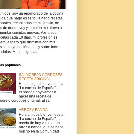
amigos, soy un enamorado de la cocina,
ida que hago es sencilla hago recetas
ionales, recopiladas de mi familia, de
es de donde voy y también me atrevo a
imentar comidas nuevas. Voy a subir
cetas cada 10 días, mi profesión es
ro, espero que disfrutéis con mis
as como yo haciéndolas y sobre todo
ndolas. Muchas gracias
das populares
SALMOREJO CORDOBES
RECETA ORIGINAL
Hola amigos bienvenidos a
"La cocina de España", en
el post de hoy vamos a
hacer una receta de
morejo cordobés original. El sa...
ARROZ A BANDA
Hola amigos bienvenidos a
"La cocina de España". La
receta de hoy va a ser un
arroz a banda, que se hace
mucho en la Comunidad