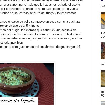
o habíamos cortado en rebanadas le echamos aceite de oliva
en una sarten por el lado que le habíamos echado el aceite
Gla
 por el otro lado, cuando se ha tostado le damos la vuelta
 cuando se ha tostado se quita del fuego y lo reservamos
hamos el caldo de pollo se mueve un poco con una cuchara
 tenemos que dejar 5 minutos.
mos del fuego, lo tenemos que echar en una cazuela de
IN
ieras en un plato normal. Echamos la sopa de cebolla en la
CU
cima las rebanadas de pan que habíamos reservado, encima
bra todo muy bien.
l horno para gratinar, cuando acabamos de gratinar ya ahí
ham
de 
ing.