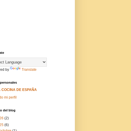
ate
ed by
Translate
 personales
A COCINA DE ESPAÑA
do mi perfil
o del blog
26
(2)
25
(6)
octubre
(1)