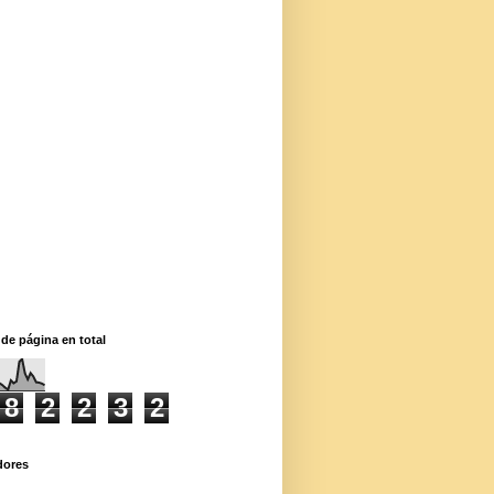
 de página en total
8
2
2
3
2
dores