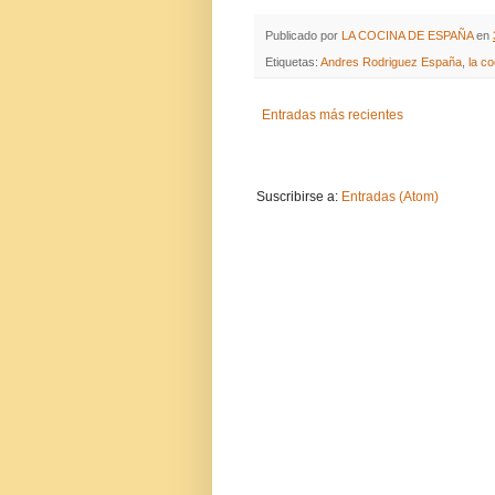
Publicado por
LA COCINA DE ESPAÑA
en
Etiquetas:
Andres Rodriguez España
,
la c
Entradas más recientes
Suscribirse a:
Entradas (Atom)