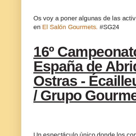
Os voy a poner algunas de las acti
en
El Salón Gourmets.
#SG24
16º Campeonat
España de Abri
Ostras - Écaille
/ Grupo Gourme
Un espectáculo único donde los co