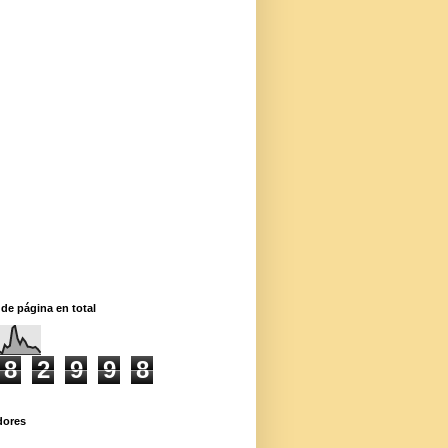
 de página en total
8
2
9
9
8
dores