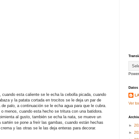
Transl
Power
Datos
, cuando esta caliente se le echa la cebolla picada, cuando
L
abaza y la patata cortada en trocitos se le deja un par de
Ver to
de palo, a continuación se le echa agua para que le cubra.
 o menos, cuando esta hecho se tritura con una batidora.
 pimienta al gusto, también se echa la nata, se mueve un
Archiv
a sartén se pone a freír las gambas, cuando están hechas
►
20
crema y las otras se le las deja enteras para decorar.
►
20