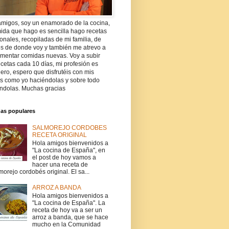
amigos, soy un enamorado de la cocina,
ida que hago es sencilla hago recetas
ionales, recopiladas de mi familia, de
es de donde voy y también me atrevo a
imentar comidas nuevas. Voy a subir
cetas cada 10 días, mi profesión es
ro, espero que disfrutéis con mis
as como yo haciéndolas y sobre todo
ndolas. Muchas gracias
das populares
SALMOREJO CORDOBES
RECETA ORIGINAL
Hola amigos bienvenidos a
"La cocina de España", en
el post de hoy vamos a
hacer una receta de
morejo cordobés original. El sa...
ARROZ A BANDA
Hola amigos bienvenidos a
"La cocina de España". La
receta de hoy va a ser un
arroz a banda, que se hace
mucho en la Comunidad