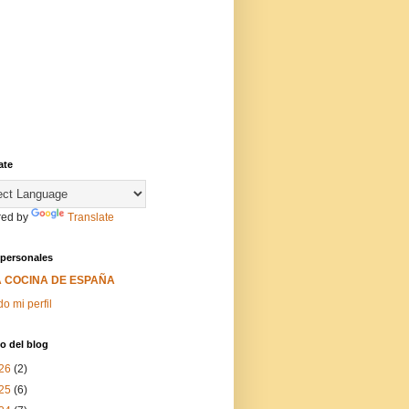
ate
ed by
Translate
 personales
A COCINA DE ESPAÑA
do mi perfil
o del blog
26
(2)
25
(6)