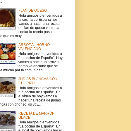
..
FLAN DE QUESO
Hola amigos bienvenidos a
la cocina de España hoy
vamos a hacer una receta
de flan de queso vamos a
contar la receta paso a
o que es muy...
ARROZ AL HORNO
VALENCIANO
Hola amigos bienvenidos a
"La cocina de España". Hoy
vamos a hacer un arroz al
horno valenciano que se
e mucho por la comunidad...
JUDÍAS BLANCAS CON
CHORIZO
Hola amigos bienvenidos a
"La cocina de España". En
el vídeo de hoy vamos a
hacer una receta de judías
ncas con chorizo, os voy...
RECETA DE MARRÓN
GLACE
Hola amigos bienvenidos
"La cocina de España". En
el post de hoy vamos hacer