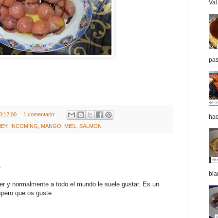
Val.
pas
3:12:00
1 comentario:
hac
EY
,
INCOMING
,
MANGO
,
MIEL
,
SALMON
S
bla
er y normalmente a todo el mundo le suele gustar. Es un
spero que os guste.