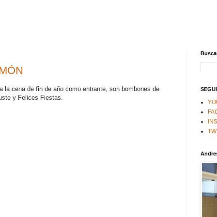
Buscar
LMÓN
a la cena de fin de año como entrante, son bombones de
SEGUI
ste y Felices Fiestas.
YO
FA
IN
TW
Andre