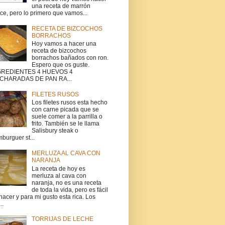
una receta de marrón
ce, pero lo primero que vamos...
RECETA DE BIZCOCHOS
BORRACHOS
Hoy vamos a hacer una
receta de bizcochos
borrachos bañados con ron.
Espero que os guste.
GREDIENTES 4 HUEVOS 4
CHARADAS DE PAN RA...
FILETES RUSOS
Los filetes rusos esta hecho
con carne picada que se
suele comer a la parrilla o
frito. También se le llama
Salisbury steak o
burguer st...
MERLUZA AL CAVA CON
NARANJA
La receta de hoy es
merluza al cava con
naranja, no es una receta
de toda la vida, pero es fácil
hacer y para mi gusto esta rica. Los
..
TORRIJAS DE LECHE