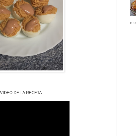
rec
A RECETA