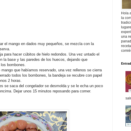
Hola 
la com
tradic
lugar
exper
una re
panade
rtar el mango en dados muy pequeños, se mezcla con la
recet
serva.
comié
a para hacer cúbitos de hielo redondos. Una vez untado el
n la base y las paredes de los huecos, dejando que
Entra
r los bombones.
e mango que habíamos reservado, una vez rellenos se cierra
errado todos los bombones, la bandeja se recubre con papel
enos 2 horas.
es se saca del congelador se desmolda y se le echa un poco
encima. Dejar unos 15 minutos reposando para comer.
sal