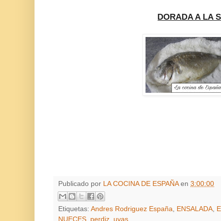
DORADA A LA 
Publicado por
LA COCINA DE ESPAÑA
en
3:00:00
Etiquetas:
Andres Rodriguez España
,
ENSALADA
,
E
NUECES
,
perdiz
,
uvas