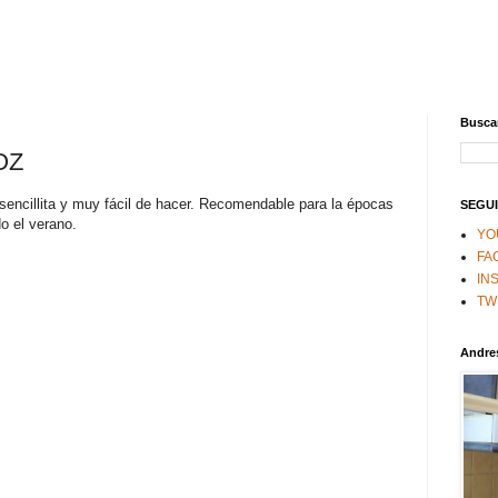
Buscar
OZ
encillita y muy fácil de hacer. Recomendable para la épocas
SEGUI
o el verano.
YO
FA
IN
TW
Andre