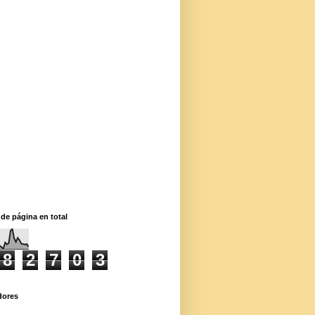
 de página en total
8
2
7
0
3
dores