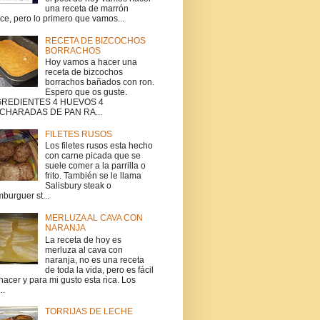
una receta de marrón
ce, pero lo primero que vamos...
RECETA DE BIZCOCHOS
BORRACHOS
Hoy vamos a hacer una
receta de bizcochos
borrachos bañados con ron.
Espero que os guste.
GREDIENTES 4 HUEVOS 4
CHARADAS DE PAN RA...
FILETES RUSOS
Los filetes rusos esta hecho
con carne picada que se
suele comer a la parrilla o
frito. También se le llama
Salisbury steak o
burguer st...
MERLUZA AL CAVA CON
NARANJA
La receta de hoy es
merluza al cava con
naranja, no es una receta
de toda la vida, pero es fácil
hacer y para mi gusto esta rica. Los
..
TORRIJAS DE LECHE