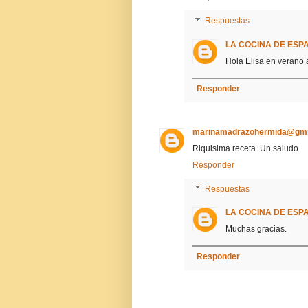
Respuestas
LA COCINA DE ESP
Hola Elisa en verano
Responder
marinamadrazohermida@gmi
Riquisima receta. Un saludo
Responder
Respuestas
LA COCINA DE ESP
Muchas gracias.
Responder