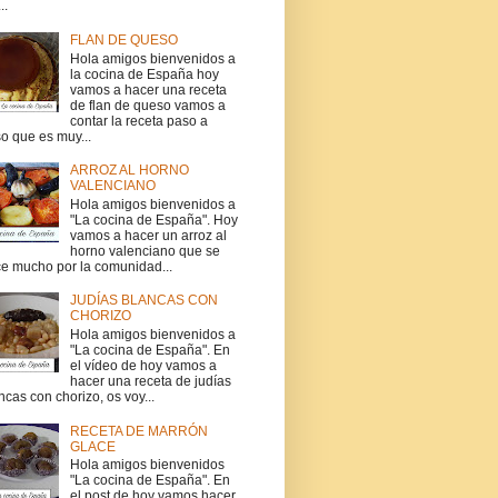
..
FLAN DE QUESO
Hola amigos bienvenidos a
la cocina de España hoy
vamos a hacer una receta
de flan de queso vamos a
contar la receta paso a
o que es muy...
ARROZ AL HORNO
VALENCIANO
Hola amigos bienvenidos a
"La cocina de España". Hoy
vamos a hacer un arroz al
horno valenciano que se
e mucho por la comunidad...
JUDÍAS BLANCAS CON
CHORIZO
Hola amigos bienvenidos a
"La cocina de España". En
el vídeo de hoy vamos a
hacer una receta de judías
ncas con chorizo, os voy...
RECETA DE MARRÓN
GLACE
Hola amigos bienvenidos
"La cocina de España". En
el post de hoy vamos hacer