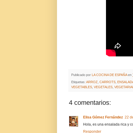
Publicado por
LA COCINA DE ESPAÑA
en
Etiquetas:
ARROZ
,
CARROTS
,
ENSALAD
VEGETABLES
,
VEGETALES
,
VEGETARIA
4 comentarios:
Elisa Gómez Fernández
22 d
Hola, es una ensalada rica y c
Responder