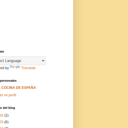
ate
ed by
Translate
 personales
A COCINA DE ESPAÑA
do mi perfil
o del blog
26
(2)
25
(6)