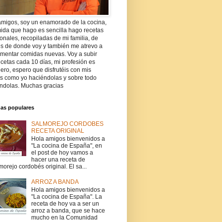
amigos, soy un enamorado de la cocina,
ida que hago es sencilla hago recetas
ionales, recopiladas de mi familia, de
es de donde voy y también me atrevo a
imentar comidas nuevas. Voy a subir
cetas cada 10 días, mi profesión es
ro, espero que disfrutéis con mis
as como yo haciéndolas y sobre todo
ndolas. Muchas gracias
das populares
SALMOREJO CORDOBES
RECETA ORIGINAL
Hola amigos bienvenidos a
"La cocina de España", en
el post de hoy vamos a
hacer una receta de
morejo cordobés original. El sa...
ARROZ A BANDA
Hola amigos bienvenidos a
"La cocina de España". La
receta de hoy va a ser un
arroz a banda, que se hace
mucho en la Comunidad