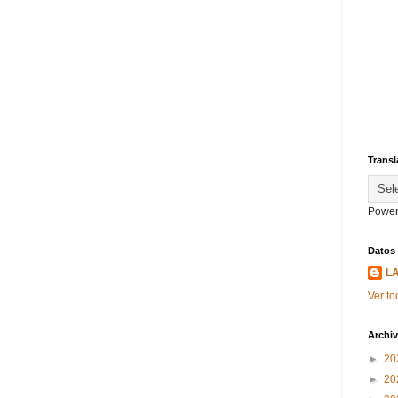
Transl
Power
Datos
L
Ver to
Archiv
►
20
►
20