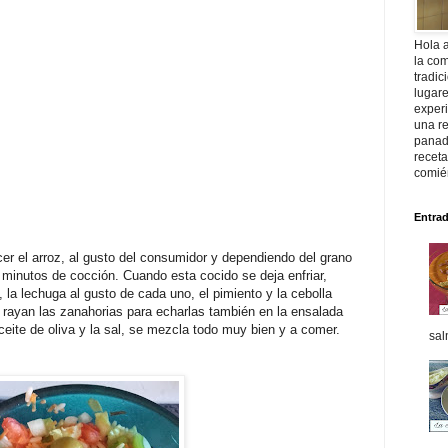
Hola 
la com
tradic
lugar
exper
una re
panade
recet
comié
Entra
r el arroz, al gusto del consumidor y dependiendo del grano
minutos de cocción. Cuando esta cocido se deja enfriar,
, la lechuga al gusto de cada uno, el pimiento y la cebolla
rayan las zanahorias para echarlas también en la ensalada
ceite de oliva y la sal, se mezcla todo muy bien y a comer.
sal