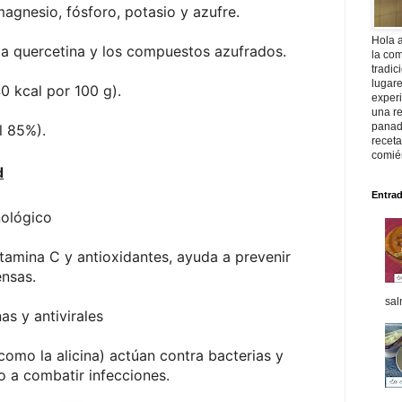
magnesio, fósforo, potasio y azufre.
Hola 
la quercetina y los compuestos azufrados.
la com
tradic
lugar
0 kcal por 100 g).
exper
una re
panade
l 85%).
recet
comié
d
Entra
nológico
tamina C y antioxidantes, ayuda a prevenir
ensas.
sal
as y antivirales
omo la alicina) actúan contra bacterias y
o a combatir infecciones.