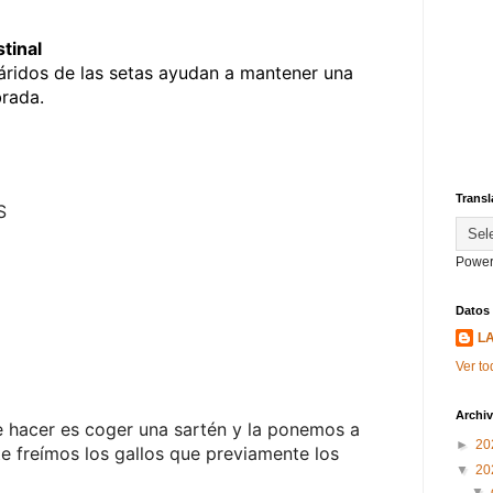
tinal
cáridos de las setas ayudan a mantener una
brada.
Transl
S
Power
Datos
L
Ver to
Archiv
 hacer es coger una sartén y la ponemos a
►
20
te freímos los gallos que previamente los
▼
20
▼