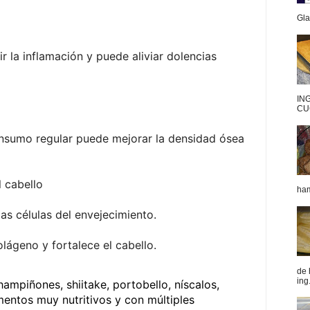
Gla
r la inflamación y puede aliviar dolencias
IN
CU
onsumo regular puede mejorar la densidad ósea
l cabello
ham
as células del envejecimiento.
lágeno y fortalece el cabello.
de 
ing.
mpiñones, shiitake, portobello, níscalos,
imentos muy nutritivos y con múltiples