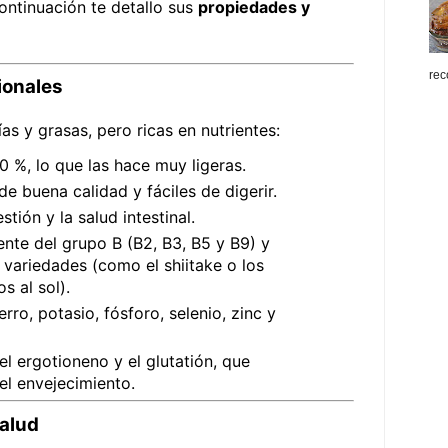
continuación te detallo sus
propiedades y
rec
ionales
as y grasas, pero ricas en nutrientes:
0 %, lo que las hace muy ligeras.
e buena calidad y fáciles de digerir.
tión y la salud intestinal.
nte del grupo B (B2, B3, B5 y B9) y
 variedades (como el shiitake o los
 al sol).
rro, potasio, fósforo, selenio, zinc y
l ergotioneno y el glutatión, que
el envejecimiento.
salud