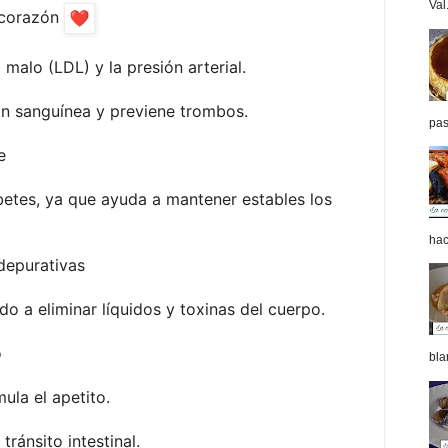
Val.
 corazón
 malo (LDL) y la presión arterial.
ón sanguínea y previene trombos.
pas
e
betes, ya que ayuda a mantener estables los
hac
 depurativas
do a eliminar líquidos y toxinas del cuerpo.
o
bla
ula el apetito.
tránsito intestinal.