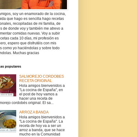
amigos, soy un enamorado de la cocina,
ida que hago es sencilla hago recetas
ionales, recopiladas de mi familia, de
es de donde voy y también me atrevo a
imentar comidas nuevas. Voy a subir
cetas cada 10 días, mi profesión es
ro, espero que disfrutéis con mis
as como yo haciéndolas y sobre todo
ndolas. Muchas gracias
das populares
SALMOREJO CORDOBES
RECETA ORIGINAL
Hola amigos bienvenidos a
"La cocina de España", en
el post de hoy vamos a
hacer una receta de
morejo cordobés original. El sa...
ARROZ A BANDA
Hola amigos bienvenidos a
"La cocina de España". La
receta de hoy va a ser un
arroz a banda, que se hace
mucho en la Comunidad