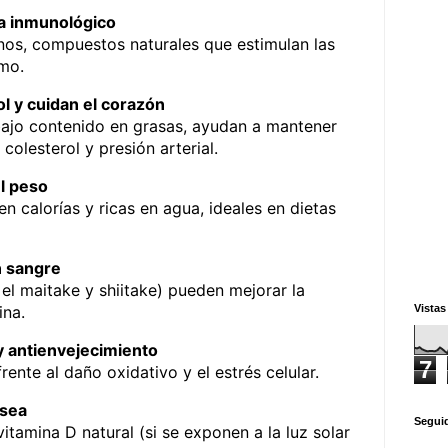
ma inmunológico
os, compuestos naturales que estimulan las
mo.
l y cuidan el corazón
 bajo contenido en grasas, ayudan a mantener
colesterol y presión arterial.
l peso
en calorías y ricas en agua, ideales en dietas
n sangre
el maitake y shiitake) pueden mejorar la
ina.
Vistas
y antienvejecimiento
7
rente al daño oxidativo y el estrés celular.
ósea
Segui
itamina D natural (si se exponen a la luz solar