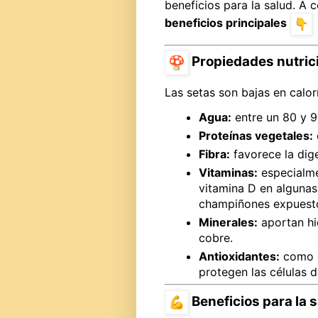
beneficios para la salud. A 
beneficios principales
Propiedades nutric
Las setas son bajas en calorí
Agua:
entre un 80 y 9
Proteínas vegetales:
d
Fibra:
favorece la diges
Vitaminas:
especialme
vitamina D en algunas
champiñones expuestos
Minerales:
aportan hie
cobre.
Antioxidantes:
como e
protegen las células d
Beneficios para la 