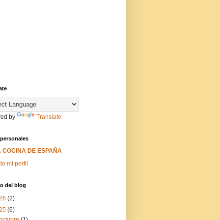
ate
ed by
Translate
 personales
A COCINA DE ESPAÑA
do mi perfil
o del blog
26
(2)
25
(6)
octubre
(1)