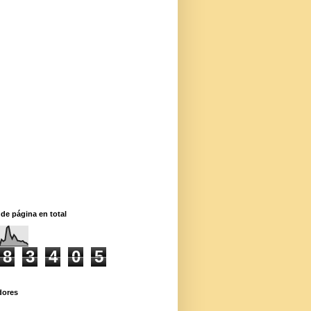
 de página en total
8
3
4
0
5
dores