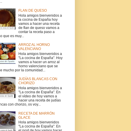
..
FLAN DE QUESO
Hola amigos bienvenidos a
la cocina de España hoy
vamos a hacer una receta
de flan de queso vamos a
contar la receta paso a
o que es muy...
ARROZ AL HORNO
VALENCIANO
Hola amigos bienvenidos a
"La cocina de España". Hoy
vamos a hacer un arroz al
horno valenciano que se
e mucho por la comunidad...
JUDÍAS BLANCAS CON
CHORIZO
Hola amigos bienvenidos a
"La cocina de España". En
el vídeo de hoy vamos a
hacer una receta de judías
ncas con chorizo, os voy...
RECETA DE MARRÓN
GLACE
Hola amigos bienvenidos
"La cocina de España". En
el post de hoy vamos hacer