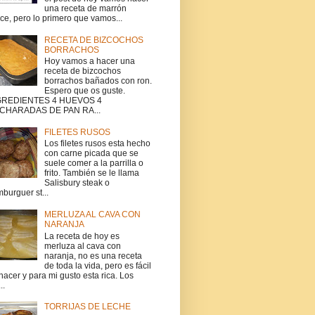
una receta de marrón
ce, pero lo primero que vamos...
RECETA DE BIZCOCHOS
BORRACHOS
Hoy vamos a hacer una
receta de bizcochos
borrachos bañados con ron.
Espero que os guste.
GREDIENTES 4 HUEVOS 4
CHARADAS DE PAN RA...
FILETES RUSOS
Los filetes rusos esta hecho
con carne picada que se
suele comer a la parrilla o
frito. También se le llama
Salisbury steak o
burguer st...
MERLUZA AL CAVA CON
NARANJA
La receta de hoy es
merluza al cava con
naranja, no es una receta
de toda la vida, pero es fácil
hacer y para mi gusto esta rica. Los
..
TORRIJAS DE LECHE