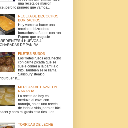
una receta de marrón
ce, pero lo primero que vamos...
RECETA DE BIZCOCHOS
BORRACHOS
Hoy vamos a hacer una
receta de bizcochos
borrachos bañados con ron.
Espero que os guste.
GREDIENTES 4 HUEVOS 4
CHARADAS DE PAN RA...
FILETES RUSOS
Los filetes rusos esta hecho
con carne picada que se
suele comer a la parrilla o
frito. También se le llama
Salisbury steak o
burguer st...
MERLUZA AL CAVA CON
NARANJA
La receta de hoy es
merluza al cava con
naranja, no es una receta
de toda la vida, pero es fácil
hacer y para mi gusto esta rica. Los
..
TORRIJAS DE LECHE