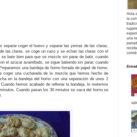
Hola 
la com
tradic
lugar
exper
una re
panade
 separar coger el huevo y separar las yemas de las claras,
recet
e las claras, se coge un cazo y se echan las claras con el
comié
 se bate bien para que se mezcle sin parar de batir, cuando
on el azúcar avainillado, se sigue batiendo sin parar, cuando
Entra
Preparamos una bandeja de horno forrada de papel de horno,
ra coger una cucharada de la mezcla que hemos hecho de
cha en la bandeja del horno con una separación de unos 2
 Cuando hemos acabado de rellenar la bandeja, lo metemos
 minutos. Cuando pasan los 30 minutos se saca del horno se
er.
sal