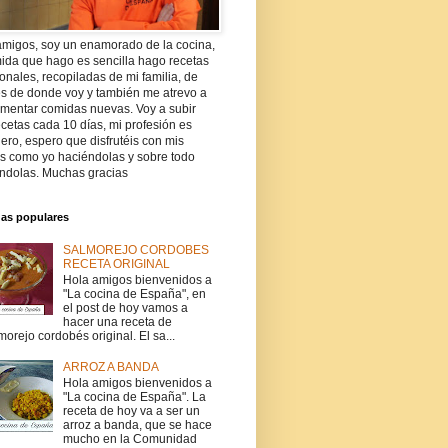
amigos, soy un enamorado de la cocina,
ida que hago es sencilla hago recetas
ionales, recopiladas de mi familia, de
es de donde voy y también me atrevo a
imentar comidas nuevas. Voy a subir
cetas cada 10 días, mi profesión es
ro, espero que disfrutéis con mis
as como yo haciéndolas y sobre todo
ndolas. Muchas gracias
das populares
SALMOREJO CORDOBES
RECETA ORIGINAL
Hola amigos bienvenidos a
"La cocina de España", en
el post de hoy vamos a
hacer una receta de
morejo cordobés original. El sa...
ARROZ A BANDA
Hola amigos bienvenidos a
"La cocina de España". La
receta de hoy va a ser un
arroz a banda, que se hace
mucho en la Comunidad