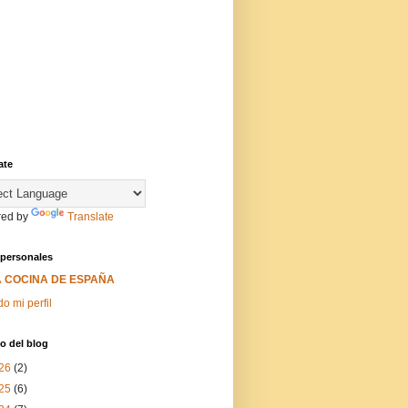
ate
ed by
Translate
 personales
A COCINA DE ESPAÑA
do mi perfil
o del blog
26
(2)
25
(6)