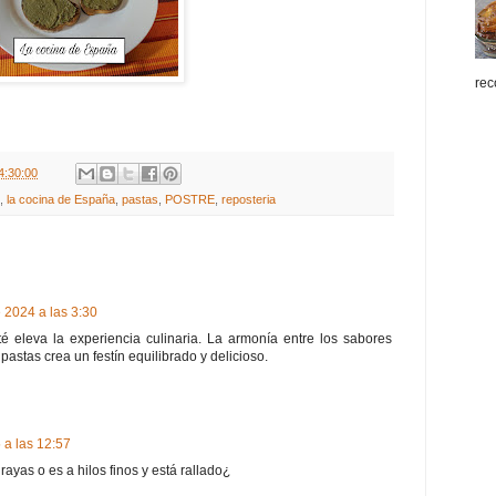
rec
4:30:00
,
la cocina de España
,
pastas
,
POSTRE
,
reposteria
 2024 a las 3:30
 eleva la experiencia culinaria. La armonía entre los sabores
s pastas crea un festín equilibrado y delicioso.
a las 12:57
ayas o es a hilos finos y está rallado¿