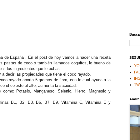
Buscar
na de España". En el post de hoy vamos a hacer una receta
SEGUI
es pastas de coco o también llamados coquitos, lo bueno de
YO
bes los ingredientes que le echas.
FA
 a decir las propiedades que tiene el coco rayado.
IN
oco rayado aporta 5 gramos de fibra, con lo cual ayuda a la
TW
uce el colesterol alto, aumenta la saciedad.
s como: Potasio, Manganeso, Selenio, Hierro, Magnesio y
Andre
aminas B1, B2, B3, B6, B7, B9, Vitamina C, Vitamina E y