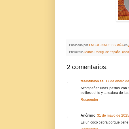
Publicado por
LA COCINA DE ESPAÑA
en
Etiquetas:
Andres Rodriguez España
,
coco
2 comentarios:
teainfusion.es
17 de enero de
Acompañar unas pastas con té
sutiles del té y la textura de la
Responder
Anónimo
31 de mayo de 2025 
Es un coco cebra porque tiene r