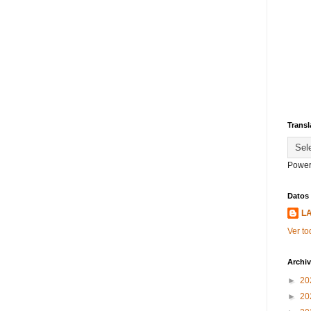
Transl
Power
Datos
L
Ver to
Archiv
►
20
►
20