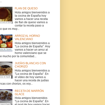
..
FLAN DE QUESO
Hola amigos bienvenidos a
la cocina de España hoy
vamos a hacer una receta
de flan de queso vamos a
contar la receta paso a
o que es muy...
ARROZ AL HORNO
VALENCIANO
Hola amigos bienvenidos a
"La cocina de España". Hoy
vamos a hacer un arroz al
horno valenciano que se
e mucho por la comunidad...
JUDÍAS BLANCAS CON
CHORIZO
Hola amigos bienvenidos a
"La cocina de España". En
el vídeo de hoy vamos a
hacer una receta de judías
ncas con chorizo, os voy...
RECETA DE MARRÓN
GLACE
Hola amigos bienvenidos
"La cocina de España". En
el post de hoy vamos hacer