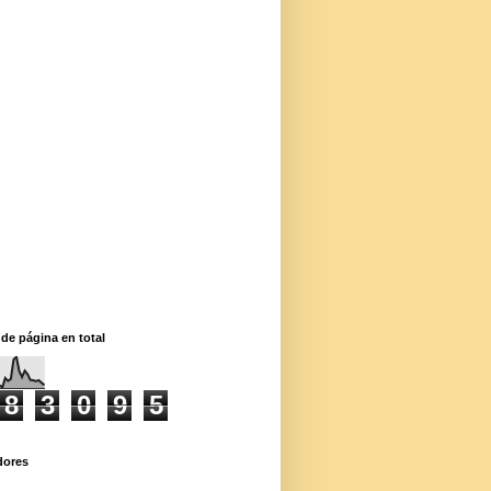
 de página en total
8
3
0
9
5
dores