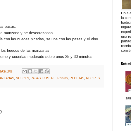
Hola 
la com
tradic
 las pasas.
lugar
exper
 las manzana y se descorazonan.
una re
a con las nueces picadas, se une con las pasas y el vino
panade
recet
n los huecos de las manzanas.
comié
horno y cocerlas moderado sobre unos 25 y 30 minutos.
Entra
14:40:00
ANZANAS
,
NUECES
,
PASAS
,
POSTRE
,
Raisins
,
RECETAS
,
RECIPES
,
sal
o