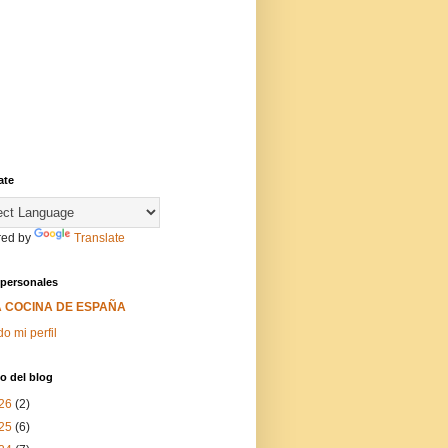
ate
ed by
Translate
 personales
A COCINA DE ESPAÑA
do mi perfil
o del blog
26
(2)
25
(6)