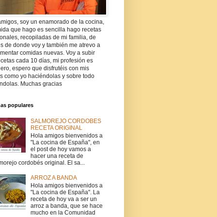
amigos, soy un enamorado de la cocina,
ida que hago es sencilla hago recetas
ionales, recopiladas de mi familia, de
es de donde voy y también me atrevo a
imentar comidas nuevas. Voy a subir
cetas cada 10 días, mi profesión es
ro, espero que disfrutéis con mis
as como yo haciéndolas y sobre todo
ndolas. Muchas gracias
das populares
SALMOREJO CORDOBES
RECETA ORIGINAL
Hola amigos bienvenidos a
"La cocina de España", en
el post de hoy vamos a
hacer una receta de
morejo cordobés original. El sa...
ARROZ A BANDA
Hola amigos bienvenidos a
"La cocina de España". La
receta de hoy va a ser un
arroz a banda, que se hace
mucho en la Comunidad