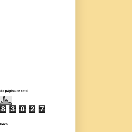
 de página en total
8
3
0
2
7
dores