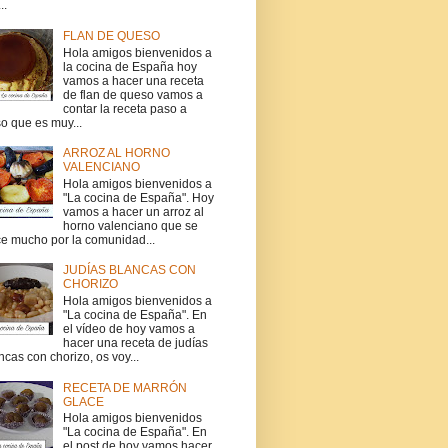
..
FLAN DE QUESO
Hola amigos bienvenidos a
la cocina de España hoy
vamos a hacer una receta
de flan de queso vamos a
contar la receta paso a
o que es muy...
ARROZ AL HORNO
VALENCIANO
Hola amigos bienvenidos a
"La cocina de España". Hoy
vamos a hacer un arroz al
horno valenciano que se
e mucho por la comunidad...
JUDÍAS BLANCAS CON
CHORIZO
Hola amigos bienvenidos a
"La cocina de España". En
el vídeo de hoy vamos a
hacer una receta de judías
ncas con chorizo, os voy...
RECETA DE MARRÓN
GLACE
Hola amigos bienvenidos
"La cocina de España". En
el post de hoy vamos hacer