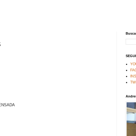
Buscar
S
SEGUI
YO
FA
IN
TW
Andre
ENSADA