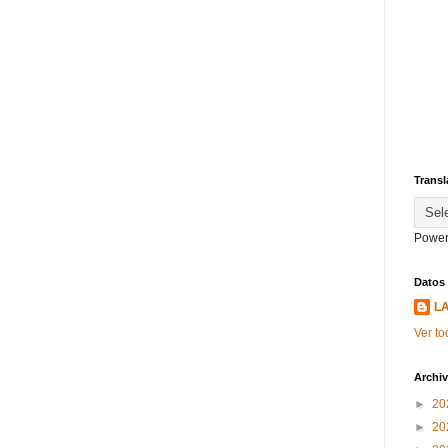
Transl
Power
Datos
L
Ver to
Archiv
►
20
►
20