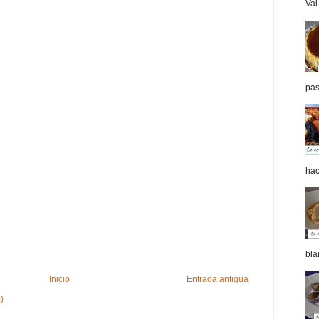
Val.
pas
hac
bla
Inicio
Entrada antigua
)