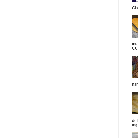
Gla
IN
CU
ham
de 
ing.