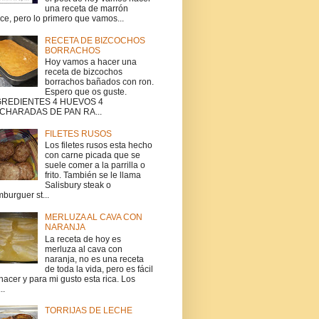
una receta de marrón
ce, pero lo primero que vamos...
RECETA DE BIZCOCHOS
BORRACHOS
Hoy vamos a hacer una
receta de bizcochos
borrachos bañados con ron.
Espero que os guste.
GREDIENTES 4 HUEVOS 4
CHARADAS DE PAN RA...
FILETES RUSOS
Los filetes rusos esta hecho
con carne picada que se
suele comer a la parrilla o
frito. También se le llama
Salisbury steak o
burguer st...
MERLUZA AL CAVA CON
NARANJA
La receta de hoy es
merluza al cava con
naranja, no es una receta
de toda la vida, pero es fácil
hacer y para mi gusto esta rica. Los
..
TORRIJAS DE LECHE