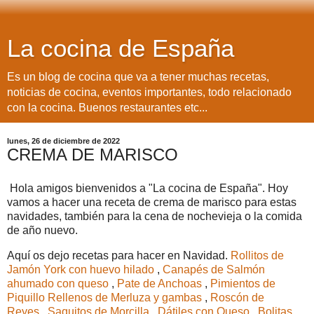
La cocina de España
Es un blog de cocina que va a tener muchas recetas,
noticias de cocina, eventos importantes, todo relacionado
con la cocina. Buenos restaurantes etc...
lunes, 26 de diciembre de 2022
CREMA DE MARISCO
Hola amigos bienvenidos a "La cocina de España". Hoy
vamos a hacer una receta de crema de marisco para estas
navidades, también para la cena de nochevieja o la comida
de año nuevo.
Aquí os dejo recetas para hacer en Navidad.
Rollitos de
Jamón York con huevo hilado
,
Canapés de Salmón
ahumado con queso
,
Pate de Anchoas
,
Pimientos de
Piquillo Rellenos de Merluza y gambas
,
Roscón de
Reyes
,
Saquitos de Morcilla
,
Dátiles con Queso
,
Bolitas